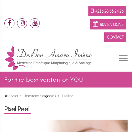
+216 28 65 24 26
RDV EN LIGNE
CONTACT
For the best version of YOU
Accueil
Traitements esth�tiques
Pixel Peel
Pixel Peel