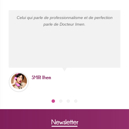
Celui qui parle de professionnalisme et de perfection
Moi
s
parle de Docteur Imen.
le
SMIRI Ilhem
Newsletter